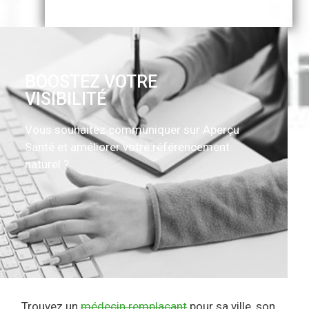
BOOSTEZ VOTRE
VISIBILITÉ
Vous souhaitez communiquer sur Aperçu
Santé et améliorer votre référencement
naturel ?
Trouvez un
médecin remplaçant
pour sa ville, son